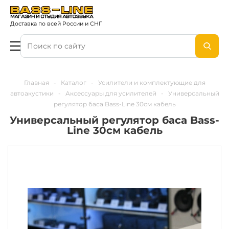
Доставка по всей России и СНГ
Главная
-
Каталог
-
Усилители и комплектующие для
автоакустики
-
Аксессуары для усилителей
-
Универсальный
регулятор баса Bass-Line 30см кабель
Универсальный регулятор баса Bass-
Line 30см кабель