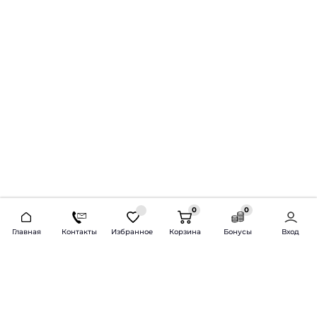
0
0
2026 © Продажа и установка автозвука.
Главная
Контакты
Избранное
Корзина
Бонусы
Вход
Доставка по всей России и СНГ
Bass-Line.ru
5 из 5