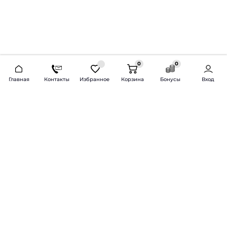
0
0
2026 © Продажа и установка автозвука.
Главная
Контакты
Избранное
Корзина
Бонусы
Вход
Доставка по всей России и СНГ
Bass-Line.ru
5 из 5
Оставить отзыв
Дмитрий Л.
16 февраля 2025 года