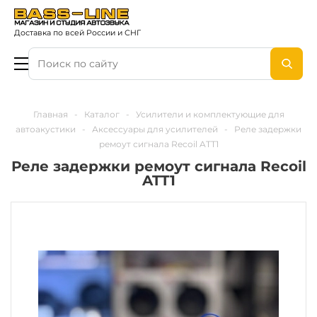
Доставка по всей России и СНГ
Главная
-
Каталог
-
Усилители и комплектующие для
автоакустики
-
Аксессуары для усилителей
-
Реле задержки
ремоут сигнала Recoil ATT1
Реле задержки ремоут сигнала Recoil
ATT1