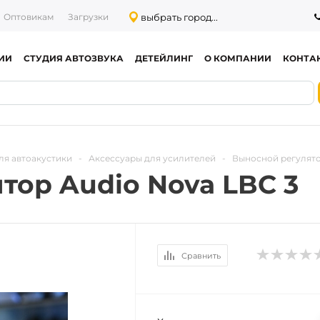
выбрать город...
Оптовикам
Загрузки
ИИ
СТУДИЯ АВТОЗВУКА
ДЕТЕЙЛИНГ
О КОМПАНИИ
КОНТА
ля автоакустики
-
Аксессуары для усилителей
-
Выносной регулято
тор Audio Nova LBC 3
Сравнить