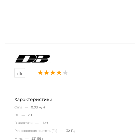
Характеристики
Cms —
0.03 м/Н
BL —
28
В наличии —
Нет
Резонансная частота (Fs) —
32 Гц
Mms —
521.96 г