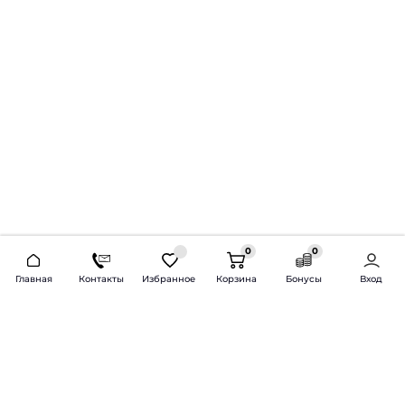
0
0
2026 © Продажа и установка автозвука.
Главная
Контакты
Избранное
Корзина
Бонусы
Вход
Доставка по всей России и СНГ
Bass-Line.ru
5 из 5