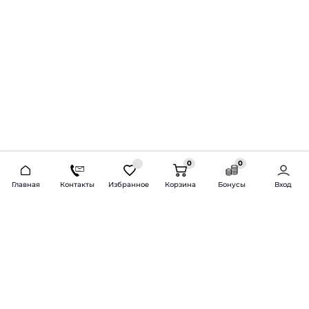
0
0
2026 © Продажа и установка автозвука.
Главная
Контакты
Избранное
Корзина
Бонусы
Вход
Доставка по всей России и СНГ
Bass-Line.ru
5 из 5
Оставить отзыв