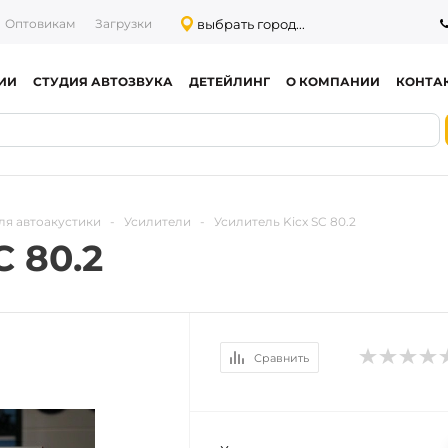
выбрать город...
Оптовикам
Загрузки
ИИ
СТУДИЯ АВТОЗВУКА
ДЕТЕЙЛИНГ
О КОМПАНИИ
КОНТА
ля автоакустики
-
Усилители
-
Усилитель Kicx SC 80.2
C 80.2
Сравнить