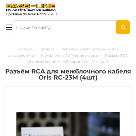
Доставка по всей России и СНГ
Главная
-
Каталог
-
Кабель и комплектующие для
автоакустики
-
Межблочный и Y-коннекторы
-
Разъём RCA
для межблочного кабеля Oris RC-23M (4шт)
Разъём RCA для межблочного кабеля
Oris RC-23M (4шт)