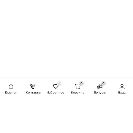
0
0
2026 © Продажа и установка автозвука.
Главная
Контакты
Избранное
Корзина
Бонусы
Вход
Доставка по всей России и СНГ
Bass-Line.ru
5 из 5