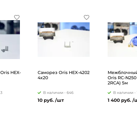
Oris HEX-
Саморез Oris HEX-4202
Межблочный
4х20
Oris RC-N250
2RCA) 5м
23
В наличии -
646
В наличии -
10 руб. /шт
1 400 руб. /