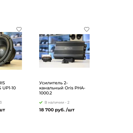
IS
Усилитель 2-
 UP1-10
канальный Oris PHA-
1000.2
3
В наличии -
2
/шт
18 700 руб. /шт