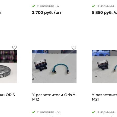
В наличии -
4
В наличии -
т
2 700 руб. /шт
5 850 руб. /
ки ORIS
Y-разветвители Oris Y-
Y-разветвите
M12
M21
В наличии -
53
В наличии -