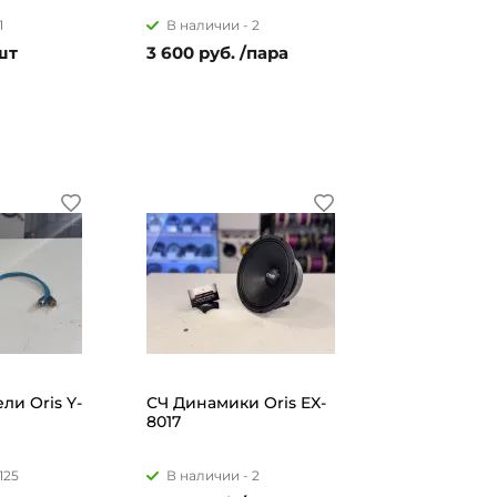
1
В наличии -
2
шт
3 600 руб. /пара
ли Oris Y-
СЧ Динамики Oris EX-
8017
125
В наличии -
2