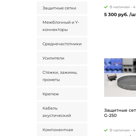
В наличии -
4
Защитные сетки
5 300 руб. /ш
Межблочный и Y-
коннекторы
Среднечастотники
Усилители
Стяжки, зажимы,
грометы
Крепеж
Кабель
Защитные сет
G-250
акустический
Компонентная
В наличии -
4