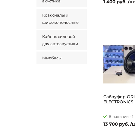
акустика
1 400 руб. /ш
Коаксиалы и
широкополосные
Кабель силовой
для автоакустики
Мидбасы
Сабвуфер ORI
ELECTRONICS 
В наличии -
1
13 700 руб. /