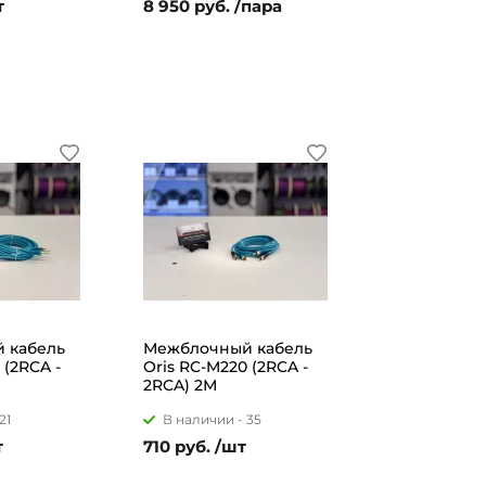
т
8 950 руб. /пара
 кабель
Межблочный кабель
 (2RCA -
Oris RC-M220 (2RCA -
2RCA) 2М
21
В наличии -
35
т
710 руб. /шт