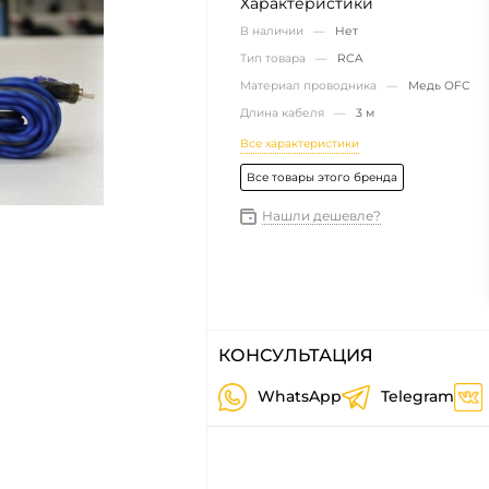
Характеристики
В наличии —
Нет
Тип товара —
RCA
Материал проводника —
Медь OFC
Длина кабеля —
3 м
Все характеристики
Все товары этого бренда
Нашли дешевле?
КОНСУЛЬТАЦИЯ
WhatsApp
Telegram