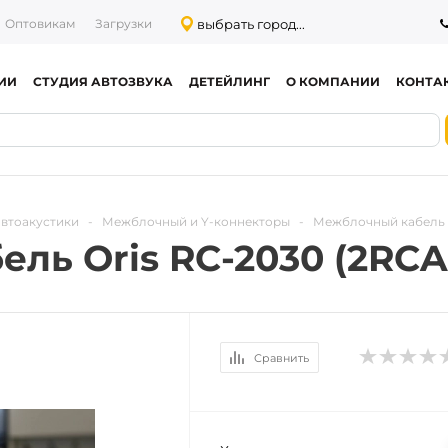
выбрать город...
Оптовикам
Загрузки
ИИ
СТУДИЯ АВТОЗВУКА
ДЕТЕЙЛИНГ
О КОМПАНИИ
КОНТА
автоакустики
-
Межблочный и Y-коннекторы
-
Межблочный кабель O
ь Oris RC-2030 (2RCA 
Сравнить