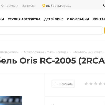
выбрать город...
Оптовикам
Загрузки
ИИ
СТУДИЯ АВТОЗВУКА
ДЕТЕЙЛИНГ
О КОМПАНИИ
КОНТА
автоакустики
-
Межблочный и Y-коннекторы
-
Межблочный кабель O
ь Oris RC-2005 (2RCA 
Сравнить