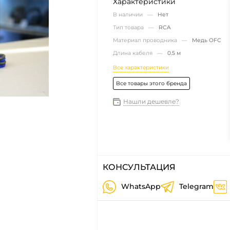
Характеристики
В наличии —
Нет
Тип товара —
RCA
Материал проводника —
Медь OFC
Длина кабеля —
0.5 м
Все характеристики
Все товары этого бренда
Нашли дешевле?
КОНСУЛЬТАЦИЯ
WhatsApp
Telegram