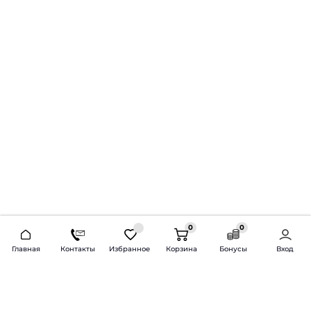
0
0
2026 © Продажа и установка автозвука.
Главная
Контакты
Избранное
Корзина
Бонусы
Вход
Доставка по всей России и СНГ
Bass-Line.ru