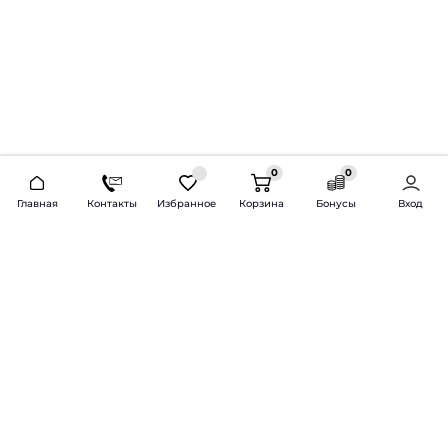
0
0
2026 © Продажа и установка автозвука.
Главная
Контакты
Избранное
Корзина
Бонусы
Вход
Доставка по всей России и СНГ
Bass-Line.ru
5 из 5
Оставить отзыв
Дмитрий Л.