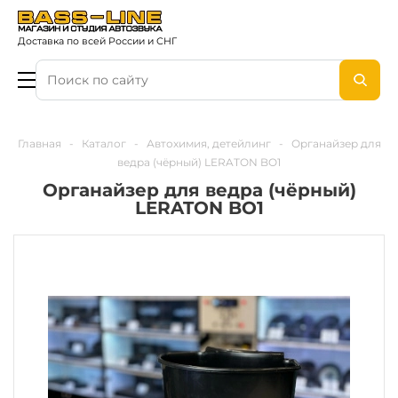
Доставка по всей России и СНГ
Главная
-
Каталог
-
Автохимия, детейлинг
-
Органайзер для
ведра (чёрный) LERATON BO1
Органайзер для ведра (чёрный)
LERATON BO1