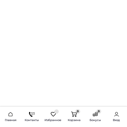
0
0
2026 © Продажа и установка автозвука.
Главная
Контакты
Избранное
Корзина
Бонусы
Вход
Доставка по всей России и СНГ