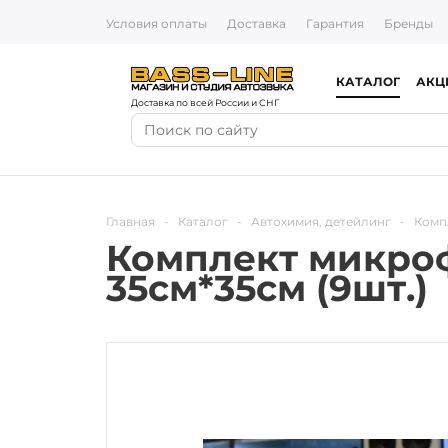
Условия оплаты
Доставка
Гарантия
Бренды
КАТАЛОГ
АКЦ
Доставка по всей России и СНГ
Главная
-
Каталог
-
Автохимия, детейлинг
-
Комп
Комплект микро
35см*35см (9шт.)