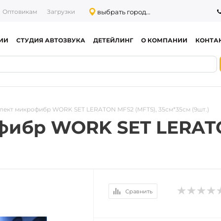
выбрать город...
Оптовикам
Загрузки
ИИ
СТУДИЯ АВТОЗВУКА
ДЕТЕЙЛИНГ
О КОМПАНИИ
КОНТА
лект микрофибр WORK SET LERATON MFS2 (MFTS), 35см*35см (9шт.)
фибр WORK SET LERATO
Сравнить