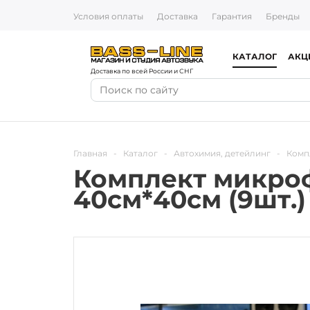
Условия оплаты
Доставка
Гарантия
Бренды
КАТАЛОГ
АКЦ
Доставка по всей России и СНГ
Главная
-
Каталог
-
Автохимия, детейлинг
-
Комп
Комплект микро
40см*40см (9шт.)