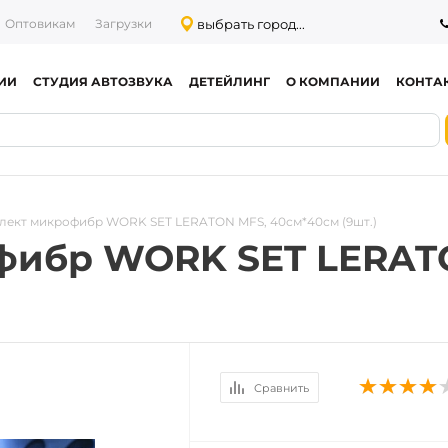
выбрать город...
Оптовикам
Загрузки
ИИ
СТУДИЯ АВТОЗВУКА
ДЕТЕЙЛИНГ
О КОМПАНИИ
КОНТА
лект микрофибр WORK SET LERATON MFS, 40см*40см (9шт.)
фибр WORK SET LERAT
Сравнить