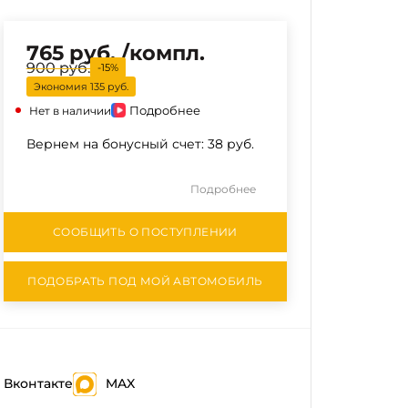
765 руб. /компл.
900 руб.
900 руб.
-15%
-15%
Экономия
135 руб.
Подробнее
Нет в наличии
Вернем на бонусный счет:
38 руб.
Подробнее
СООБЩИТЬ О ПОСТУПЛЕНИИ
ПОДОБРАТЬ ПОД МОЙ АВТОМОБИЛЬ
Вконтакте
MAX