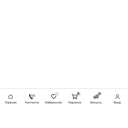
0
0
2026 © Продажа и установка автозвука.
Главная
Контакты
Избранное
Корзина
Бонусы
Вход
Доставка по всей России и СНГ
Bass-Line.ru