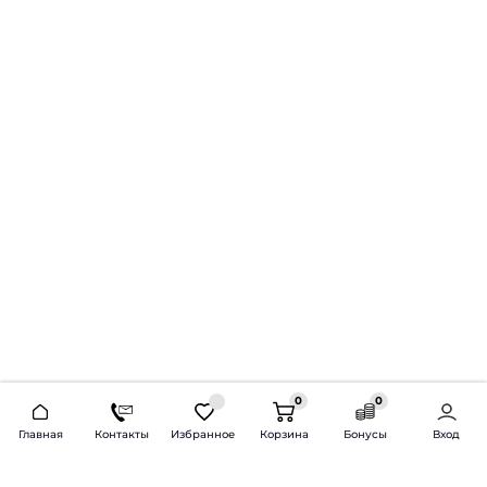
0
0
2026 © Продажа и установка автозвука.
Главная
Контакты
Избранное
Корзина
Бонусы
Вход
Доставка по всей России и СНГ