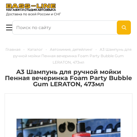
Доставка по всей России и СНГ
Главная
-
Каталог
-
Автохимия, детейлинг
-
A3 Шампунь для
ручной мойки Пенная вечеринка Foam Party Bubble Gum
LERATON, 473мл
A3 Шампунь для ручной мойки
Пенная вечеринка Foam Party Bubble
Gum LERATON, 473мл