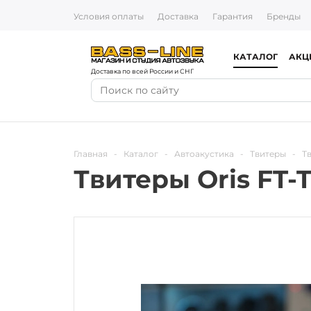
Условия оплаты
Доставка
Гарантия
Бренды
КАТАЛОГ
АКЦ
Доставка по всей России и СНГ
Главная
-
Каталог
-
Автоакустика
-
Твитеры
-
Тв
Твитеры Oris FT-T