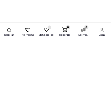
0
0
2026 © Продажа и установка автозвука.
Главная
Контакты
Избранное
Корзина
Бонусы
Вход
Доставка по всей России и СНГ
Bass-Line.ru
5 из 5
Оставить отзыв
Дмитрий Л.
16 февраля 2025 года