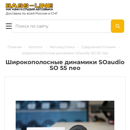
Доставка по всей России и СНГ
Главная
-
Каталог
-
Автоакустика
-
Среднечастотники
-
Широкополосные динамики SOaudio SO 55 neo
Широкополосные динамики SOaudio
SO 55 neo