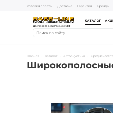
Условия оплаты
Доставка
Гарантия
Бренды
КАТАЛОГ
АКЦ
Доставка по всей России и СНГ
Главная
-
Каталог
-
Автоакустика
-
Среднечасто
Широкополосные 