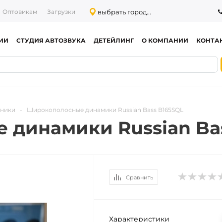
выбрать город...
Оптовикам
Загрузки
ИИ
СТУДИЯ АВТОЗВУКА
ДЕТЕЙЛИНГ
О КОМПАНИИ
КОНТА
тники
-
Широкополосные динамики Russian Bass B165SQL
динамики Russian Ba
Сравнить
Характеристики