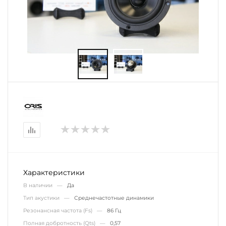
Характеристики
В наличии —
Да
Тип акустики —
Среднечастотные динамики
Резонансная частота (Fs) —
86 Гц
Полная добротность (Qts) —
0,57