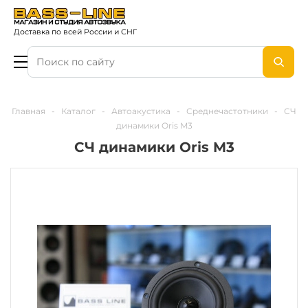
Доставка по всей России и СНГ
Главная
-
Каталог
-
Автоакустика
-
Среднечастотники
-
СЧ
динамики Oris M3
СЧ динамики Oris M3