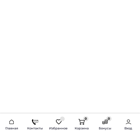
0
0
2026 © Продажа и установка автозвука.
Главная
Контакты
Избранное
Корзина
Бонусы
Вход
Доставка по всей России и СНГ