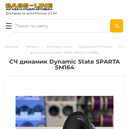
Доставка по всей России и СНГ
Главная
-
Каталог
-
Автоакустика
-
Среднечастотники
-
СЧ
динамик Dynamic State SPARTA SM164
СЧ динамик Dynamic State SPARTA
SM164