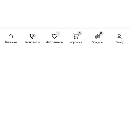
0
0
2026 © Продажа и установка автозвука.
Главная
Контакты
Избранное
Корзина
Бонусы
Вход
Доставка по всей России и СНГ
Bass-Line.ru
5 из 5
Оставить отзыв
Дмитрий Л.
16 февраля 2025 года