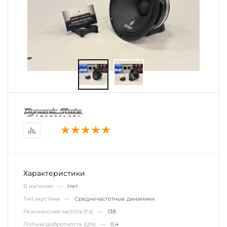
Характеристики
В наличии —
Нет
Тип акустики —
Среднечастотные динамики
Резонансная частота (Fs) —
138
Полная добротность (Qts) —
0,4