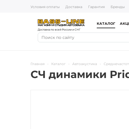
Условия оплаты
Доставка
Гарантия
Бренды
КАТАЛОГ
АКЦ
Доставка по всей России и СНГ
Главная
-
Каталог
-
Автоакустика
-
Среднечасто
СЧ динамики Pride