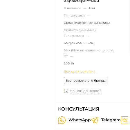
Характеристики
В наличии —
Нет
Тип акустики —
Среднечастотные динамики
Диаметр динамика /
Типоразмер —
6.5 дюймов (16.5 см)
Max (Максимальная мощность),
Вт —
200 Вт
Все характеристики
Все товары этого бренда
Нашли дешевле?
КОНСУЛЬТАЦИЯ
WhatsApp
Telegram