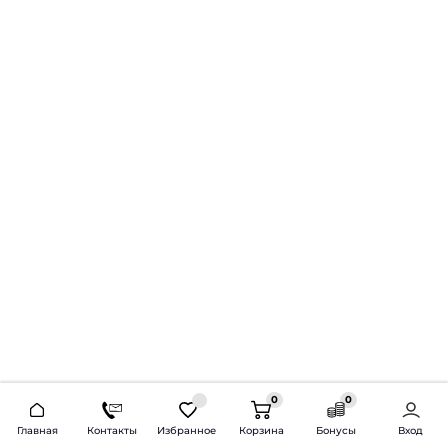
0
0
2026 © Продажа и установка автозвука.
Главная
Контакты
Избранное
Корзина
Бонусы
Вход
Доставка по всей России и СНГ