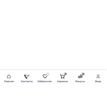
0
0
2026 © Продажа и установка автозвука.
Главная
Контакты
Избранное
Корзина
Бонусы
Вход
Доставка по всей России и СНГ
Bass-Line.ru
5 из 5