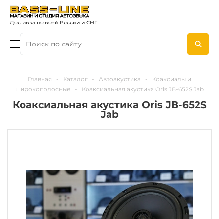
Доставка по всей России и СНГ
Главная
-
Каталог
-
Автоакустика
-
Коаксиалы и
широкополосные
-
Коаксиальная акустика Oris JB-652S Jab
Коаксиальная акустика Oris JB-652S
Jab