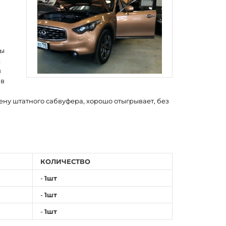
бы
х
и
 в
ену штатного сабвуфера, хорошо отыгрывает, без
КОЛИЧЕСТВО
-
1шт
-
1шт
-
1шт