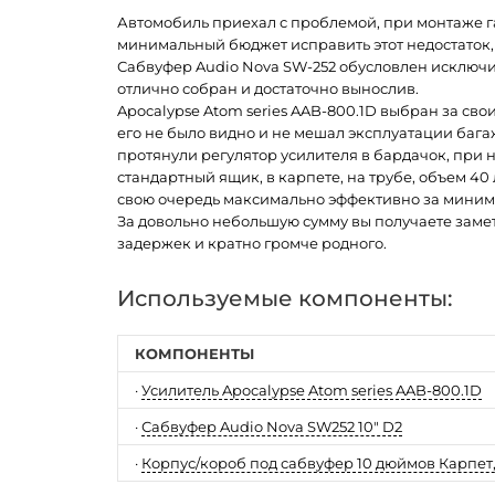
Автомобиль приехал с проблемой, при монтаже га
минимальный бюджет исправить этот недостаток, 
Сабвуфер Audio Nova SW-252 обусловлен исключ
отлично собран и достаточно вынослив.
Apocalypse Atom series AAB-800.1D выбран за сво
его не было видно и не мешал эксплуатации багаж
протянули регулятор усилителя в бардачок, пр
стандартный ящик, в карпете, на трубе, объем 40
свою очередь максимально эффективно за миним
За довольно небольшую сумму вы получаете замет
задержек и кратно громче родного.
Используемые компоненты:
КОМПОНЕНТЫ
·
Усилитель Apocalypse Atom series AAB-800.1D
·
Сабвуфер Audio Nova SW252 10" D2
·
Корпус/короб под сабвуфер 10 дюймов Карпет