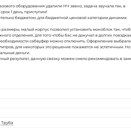
зового оборудования удалили НЧ звено, задача звучала так, в
срок 1 день, приступим!
ительно бюджетом, для бюджетной ценовой категории динамик
и размеры, малый корпус позволил установить моноблок так, что
ного отделения, для того чтобы бас не докучал в долгих поездка
и необходимости сабвуфер можно отключить. Оформление выбрал
 литров, для некоторых это решение покажется не эстетичным. Но
альные деньги.
ный результат, данную связку можем смело рекомендовать в зам
, Труба