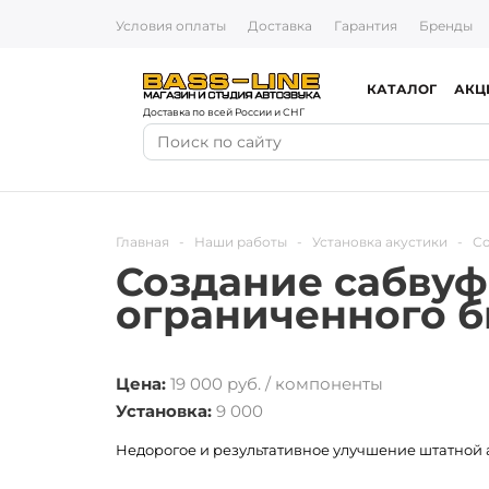
Условия оплаты
Доставка
Гарантия
Бренды
КАТАЛОГ
АКЦ
Доставка по всей России и СНГ
Главная
-
Наши работы
-
Установка акустики
-
Со
Создание сабвуфе
ограниченного 
Цена:
19 000 руб. / компоненты
Установка:
9 000
Недорогое и результативное улучшение штатной ауд