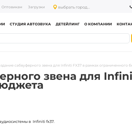
выбрать город...
Оптовикам
Загрузки
ИИ
СТУДИЯ АВТОЗВУКА
ДЕТЕЙЛИНГ
О КОМПАНИИ
КОНТА
здание сабвуферного звена для Infiniti FX37 в рамках ограниченного 
рного звена для Infini
бюджета
иосистемы в Infiniti fx37.