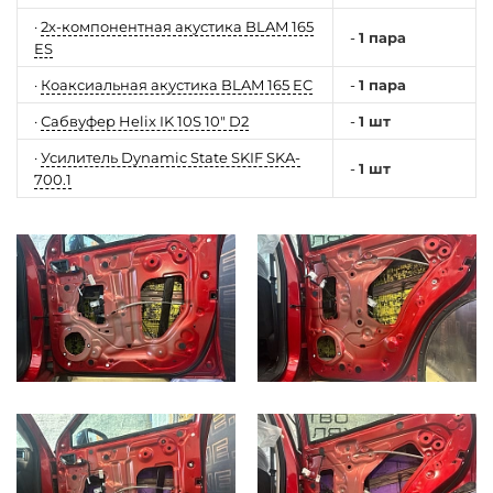
·
2х-компонентная акустика BLAM 165
-
1 пара
ES
·
Коаксиальная акустика BLAM 165 EC
-
1 пара
·
Сабвуфер Helix IK 10S 10" D2
-
1 шт
·
Усилитель Dynamic State SKIF SKA-
-
1 шт
700.1