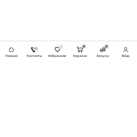
0
0
2026 © Продажа и установка автозвука.
Главная
Контакты
Избранное
Корзина
Бонусы
Вход
Доставка по всей России и СНГ
Bass-Line.ru
5 из 5
Оставить отзыв
Дмитрий Л.