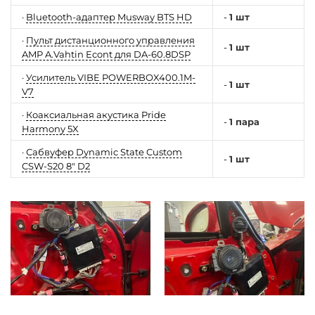
·
Bluetooth-адаптер Musway BTS HD
-
1 шт
·
Пульт дистанционного управления
-
1 шт
AMP A.Vahtin Econt для DA-60.8DSP
·
Усилитель VIBE POWERBOX400.1M-
-
1 шт
V7
·
Коаксиальная акустика Pride
-
1 пара
Harmony 5X
·
Сабвуфер Dynamic State Custom
-
1 шт
CSW-S20 8" D2