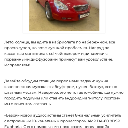
Лето, солнце, вы едите в кабриолете по набережной, все
просто супер, но вот с музыкой проблемка. Навряд ли
кассетная магнитола с cd-чейнджером и динамики с
порванными диффузорами принесут вам удовольствие.
Исправляем!
Давайте обсудим стоящие перед нами задачи: нужна
качественная музыка с сабвуфером, нужен блютуз, все по
штатным местам. Наверное, это не тот автомобиль, где нужно
городить подиумы или ставить андроид магнитолу, поэтому
мы с клиентом согласны.
«Базой» новой аудиосистемы станет 8-канальный усилитель
с встроенным 10-канальным процессором AMP DA-60.8DSP
Euphoria. С его помощью мы подключим переднюю 3х-