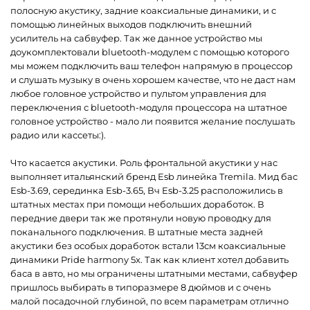
полосную акустику, задние коаксиальные динамики, и с
помощью линейных выходов подключить внешний
усилитель на сабвуфер. Так же данное устройство мы
доукомплектовали bluetooth-модулем с помощью которого
мы можем подключить ваш телефон напрямую в процессор
и слушать музыку в очень хорошем качестве, что не даст нам
любое головное устройство и пультом управления для
переключения с bluetooth-модуля процессора на штатное
головное устройство - мало ли появится желание послушать
радио или кассеты:).
Что касается акустики. Роль фронтальной акустики у нас
выполняет итальянский бренд Esb линейка Tremila. Мид бас
Esb-3.69, серединка Esb-3.65, Вч Esb-3.25 расположились в
штатных местах при помощи небольших доработок. В
передние двери так же протянули новую проводку для
поканального подключения. В штатные места задней
акустики без особых доработок встали 13см коаксиальные
динамики Pride harmony 5x. Так как клиент хотел добавить
баса в авто, но мы ограничены штатными местами, сабвуфер
пришлось выбирать в типоразмере 8 дюймов и с очень
малой посадочной глубиной, по всем параметрам отлично