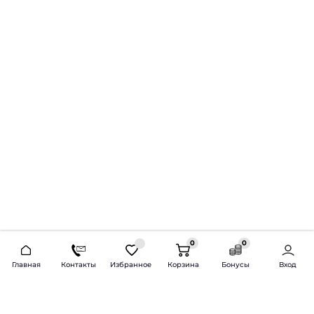
0
0
2026 © Продажа и установка автозвука.
Главная
Контакты
Избранное
Корзина
Бонусы
Вход
Доставка по всей России и СНГ
Bass-Line.ru