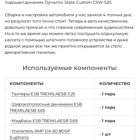
подошел динамик Dynamic State Custom CSW-S20.
Сборка и настройка автомобиля у нас заняла 4 полных дня,
но результат того точно стоит. Теперь в авто качественная,
довольно громкая и что главное современная аудиосистема.
Но в то же время мы можем легко послушать олдскульную
кассету с помощью штатного головного устройства и даже
родной экран все так же приятно открывается за стелс
декоративной панелью.
Используемые компоненты:
КОМПОНЕНТЫ
КОЛИЧЕСТВО
·
Твитеры ESB TREMILAESB 3.25
-
1 пара
·
Широкополосные динамики ESB
-
1 пара
TREMILAESB 3.65
·
Мидбасы ESB TREMILAESB 3.69
-
1 пара
·
Усилитель AMP DA-60.8DSP
-
1 шт
Euphoria