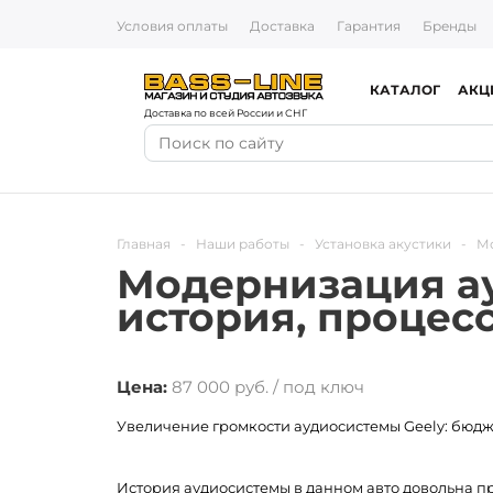
Условия оплаты
Доставка
Гарантия
Бренды
КАТАЛОГ
АКЦ
Доставка по всей России и СНГ
Главная
-
Наши работы
-
Установка акустики
-
Мо
Модернизация ау
история, процесс
Цена:
87 000 руб. / под ключ
Увеличение громкости аудиосистемы Geely: бюд
История аудиосистемы в данном авто довольна пр