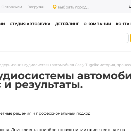
выбрать город...
Оптовикам
Загрузки
ИИ
СТУДИЯ АВТОЗВУКА
ДЕТЕЙЛИНГ
О КОМПАНИИ
КОНТА
дернизация аудиосистемы автомобиля Geely Tugella: история, процесс
диосистемы автомобиля
 и результаты.
жетные решения и профессиональный подход
оста. Друг клиента приобрел новую ниву и привез ее к нам на