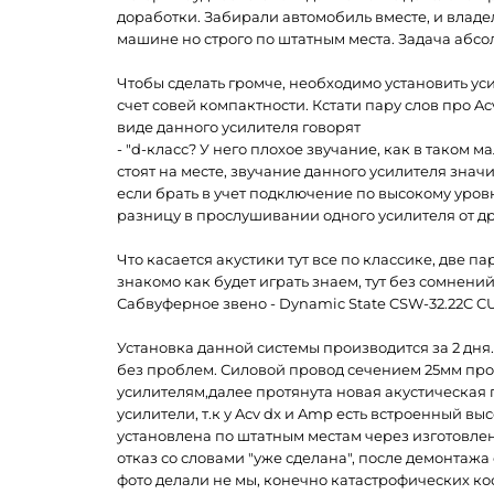
доработки. Забирали автомобиль вместе, и владе
машине но строго по штатным места. Задача абсо
Чтобы сделать громче, необходимо установить усил
счет совей компактности. Кстати пару слов про Ac
виде данного усилителя говорят
- "d-класс? У него плохое звучание, как в таком 
стоят на месте, звучание данного усилителя знач
если брать в учет подключение по высокому уровн
разницу в прослушивании одного усилителя от др
Что касается акустики тут все по классике, две па
знакомо как будет играть знаем, тут без сомнений
Сабвуферное звено - Dynamic State CSW-32.22C CU
Установка данной системы производится за 2 дня
без проблем. Силовой провод сечением 25мм прот
усилителям,далее протянута новая акустическая 
усилители, т.к у Acv dx и Amp есть встроенный 
установлена по штатным местам через изготовле
отказ со словами "уже сделана", после демонтаж
фото делали не мы, конечно катастрофических кос