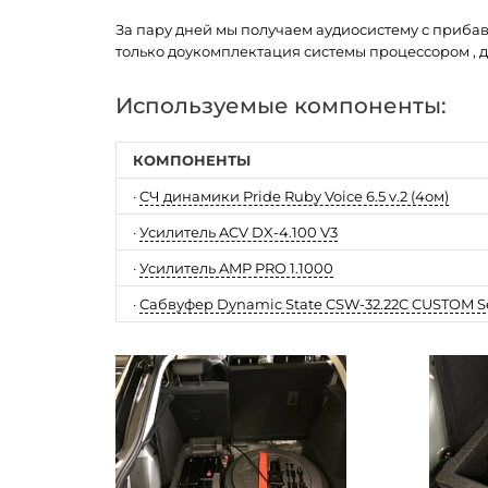
За пару дней мы получаем аудиосистему с приба
только доукомплектация системы процессором , д
Используемые компоненты:
КОМПОНЕНТЫ
·
CЧ динамики Pride Ruby Voice 6.5 v.2 (4ом)
·
Усилитель ACV DX-4.100 V3
·
Усилитель AMP PRO 1.1000
·
Сабвуфер Dynamic State CSW-32.22C CUSTOM Ser