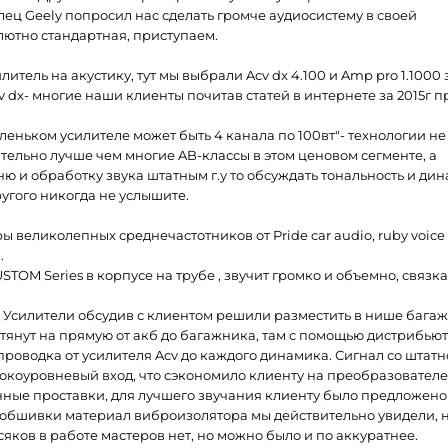
лец Geely попросил нас сделать громче аудиосистему в своей
лютно стандартная, приступаем.
итель на акустику, тут мы выбрали Acv dx 4.100 и Amp pro 1.1000 
v dx- многие наши клиенты почитав статей в интернете за 2015г п
маленьком усилителе может быть 4 канала по 100вт"- технологии не
ительно лучше чем многие AB-классы в этом ценовом сегменте, а
ю и обработку звука штатным г.у то обсуждать тональность и дин
угого никогда не услышите.
ры великолепных среднечастотников от Pride car audio, ruby voice
.
STOM Series в корпусе на трубе , звучит громко и объемно, связк
. Усилители обсудив с клиентом решили разместить в нише багаж
янут на прямую от акб до багажника, там с помощью дистрибьют
проводка от усилителя Acv до каждого динамика. Сигнал со штат
высокоуровневый вход, что сэкономило клиенту на преобразовател
нные проставки, для лучшего звучания клиенту было предложен
а обшивки материал виброизолятора мы действительно увидели, но
яков в работе мастеров нет, но можно было и по аккуратнее.