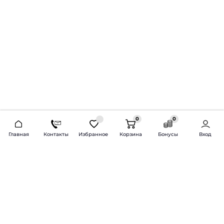
0
0
2026 © Продажа и установка автозвука.
Главная
Контакты
Избранное
Корзина
Бонусы
Вход
Доставка по всей России и СНГ
Bass-Line.ru
5 из 5
Оставить отзыв