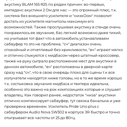
акустику BLAM 165 R2S по рядам причин: во-первых,
импеданс акустики 2 Ом для нас — это огромный плюс, т.к.
система без внешнего усилителя и "низкОом" позволит
достать из усилителя магнитолы максимум его
возможностей. Также прослушивая акустику в стенде очень
понравилось ее звучание, бас легкий возможно даже тихий,
но учитывая тот факт что в автомобиль устанавливаем
сабвуфер то это не проблема, "сч" диапазон очень
спокойный и отчетливый без крикливости, "вч" играют мягко
и отлично стыкуются с мидбасом через штатный кроссовер,
также на руку сыграло расположение мест для акустики в
данном автомобиле, "вч" расположены в дверной карте
сразу над "сч", что в свою очередь плохо для сцены т.к все
излучатели находятся ниже головы, но в то же время хорошо
т.к. состыковка звучания мидбаса и твитера идеальна,
особенно это важно на рок композициях которые и слушает
владелец. Как говорил ранее, недостаток "низа" акустики
отлично компенсирует сабвуфер, тут связка банальна и уже
проверена временем. Усилитель Pride Uno plus с
сабвуфером Audio Nova SW302 в корпусе ЗЯ быстро и точно
отыгрывает все частоты от 25 до 80гц.