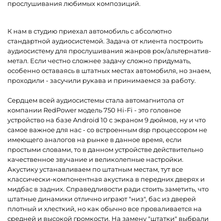
прослушивания любимых композиций.
К нам в студию приехал автомобиль с абсолютно
стандартной аудиосистемой. Задача от клиента построить
аудиосистему для прослушивания жанров рок/альтернатив-
метал. Если честно сложнее задачу сложно придумать,
особенно оставаясь в штатных местах автомобиля, но знаем,
проходили - засучили рукава и принимаемся за работу.
Сердцем всей аудиосистемы стала автомагнитола от
компании RedPower модель 750 Hi-Fi - это головное
устройство на базе Android 10 c экраном 9 дюймов, ну и что
самое важное для нас - со встроенным dsp процессором не
имеющего аналогов на рынке в данное время, если
простыми словами, то в данном устройстве действительно
качественное звучание и великолепные настройки.
Акустику устанавливаем по штатным местам, тут все
классически-компонентная акустика в передних дверях и
мидбас в задних. Справедливости ради стоить заметить, что
штатные динамики отлично играют "низ", бас из дверей
плотный и хлесткий, но как обычно все проваливается на
средней и высокой громкости. На замену "штатки" выбрали