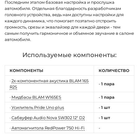
Последним этапом базовая настройка и прослушка
автомобиля. Отдельная благодарность разработчикам
головного устройства, ведь нам доступны настройки для
каждого динамика, что помогает поэтапно отстроить
громкость, срезы и эквалайзер для каждой двери - тем
самым получить гармоничное и объемное звучание в салоне
автомобиля.
Используемые компоненты:
КОМПОНЕНТЫ
КОЛИЧЕСТВО
·
2х-компонентная акустика BLAM 165
-
1 пара
R2S
·
Мидбасы BLAM W165ES
-
1 пара
·
Усилитель Pride Uno plus
-
1 шт
·
Сабвуфер Audio Nova SW302 12" D2
-
1 шт
·
Автомагнитола RedPower 750 Hi-Fi
-