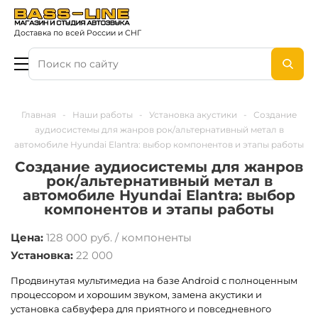
Доставка по всей России и СНГ
Главная
-
Наши работы
-
Установка акустики
-
Создание
аудиосистемы для жанров рок/альтернативный метал в
автомобиле Hyundai Elantra: выбор компонентов и этапы работы
Создание аудиосистемы для жанров
рок/альтернативный метал в
автомобиле Hyundai Elantra: выбор
компонентов и этапы работы
Цена:
128 000 руб. / компоненты
Установка:
22 000
Продвинутая мультимедиа на базе Android с полноценным
процессором и хорошим звуком, замена акустики и
установка сабвуфера для приятного и повседневного