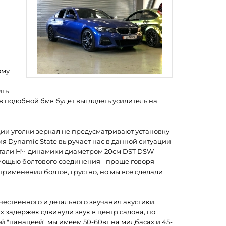
ому
ить
 в подобной бмв будет выглядеть усилитель на
ции уголки зеркал не предусматривают установку
я Dynamic State выручает нас в данной ситуации
стали НЧ динамики диаметром 20см DST DSW-
омощью болтового соединения - проще говоря
применения болтов, грустно, но мы все сделали
ественного и детального звучания акустики.
х задержек сдвинули звук в центр салона, по
ой "панацеей" мы имеем 50-60вт на мидбасах и 45-