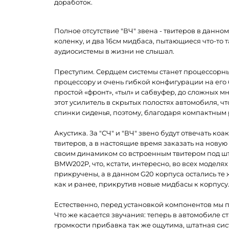
доработок.
Полное отсутствие "ВЧ" звена - твитеров в данно
коленку, и два 16см мидбаса, пытающиеся что-то та
аудиосистемы в жизни не слышал.
Преступим. Сердцем системы станет процессорны
процессору и очень гибкой конфигурации на его
простой «фронт», «тыл» и сабвуфер, до сложных
этот усилитель в скрытых полостях автомобиля, ч
спинки сиденья, поэтому, благодаря компактным
Акустика. За "СЧ" и "ВЧ" звено будут отвечать 
твитеров, а в настоящие время заказать на нову
своим динамиком со встроенным твитером под шт
BMW202P, что, кстати, интересно, во всех модел
прикручены, а в данном G20 корпуса остались те 
как и ранее, прикрутив новые мидбасы к корпусу
Естественно, перед установкой компонентов мы 
Что же касается звучания: теперь в автомобиле с
громкости прибавка так же ощутима, штатная сист