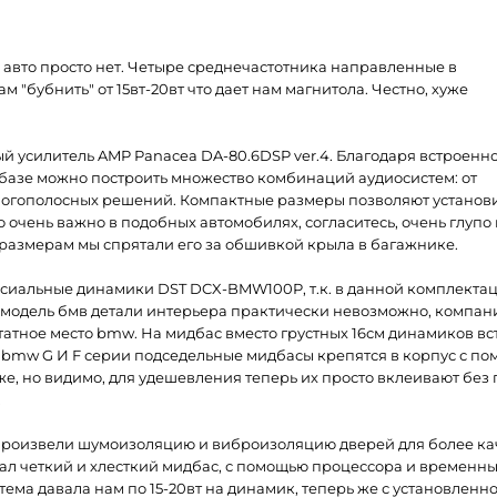
м авто просто нет. Четыре среднечастотника направленные в
м "бубнить" от 15вт-20вт что дает нам магнитола. Честно, хуже
й усилитель AMP Panacea DA-80.6DSP ver.4. Благодаря встроенн
 базе можно построить множество комбинаций аудиосистем: от
 многополосных решений. Компактные размеры позволяют установ
то очень важно в подобных автомобилях, согласитесь, очень глупо
 размерам мы спрятали его за обшивкой крыла в багажнике.
коаксиальные динамики DST DCX-BMW100P, т.к. в данной комплекта
ю модель бмв детали интерьера практически невозможно, компани
атное место bmw. На мидбас вместо грустных 16см динамиков в
ях bmw G И F серии подседельные мидбасы крепятся в корпус с п
же, но видимо, для удешевления теперь их просто вклеивают без 
.
произвели шумоизоляцию и виброизоляцию дверей для более кач
тал четкий и хлесткий мидбас, с помощью процессора и временны
ема давала нам по 15-20вт на динамик, теперь же с установленн