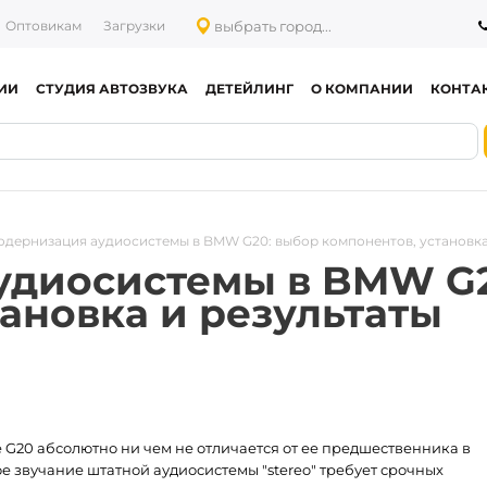
выбрать город...
Оптовикам
Загрузки
ИИ
СТУДИЯ АВТОЗВУКА
ДЕТЕЙЛИНГ
О КОМПАНИИ
КОНТА
дернизация аудиосистемы в BMW G20: выбор компонентов, установка
удиосистемы в BMW G2
тановка и результаты
G20 абсолютно ни чем не отличается от ее предшественника в
ное звучание штатной аудиосистемы "stereo" требует срочных