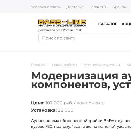
Условия оплаты
Доставка
Гарантия
Бренды
КАТАЛОГ
АКЦ
Доставка по всей России и СНГ
Главная
-
Наши работы
-
Установка акустики
-
Мо
Модернизация а
компонентов, ус
Цена:
107 000 руб. / компоненты
Установка:
28 000
Аудиосистема обновленной тройки BMW в кузове 
кузове F30, поэтому, "все те же на манеже"-ужас