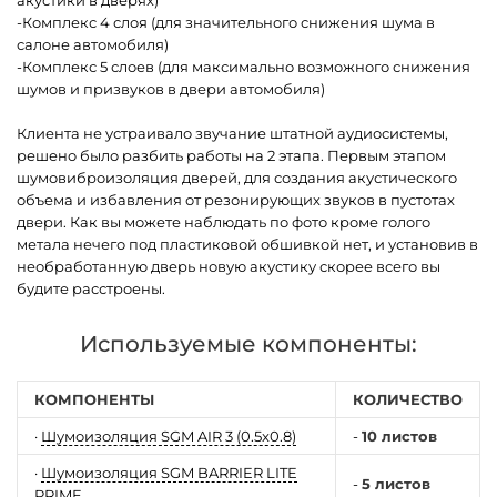
акустики в дверях)
-Комплекс 4 слоя (для значительного снижения шума в
салоне автомобиля)
-Комплекс 5 слоев (для максимально возможного снижения
шумов и призвуков в двери автомобиля)
Клиента не устраивало звучание штатной аудиосистемы,
решено было разбить работы на 2 этапа. Первым этапом
шумовиброизоляция дверей, для создания акустического
объема и избавления от резонирующих звуков в пустотах
двери. Как вы можете наблюдать по фото кроме голого
метала нечего под пластиковой обшивкой нет, и установив в
необработанную дверь новую акустику скорее всего вы
будите расстроены.
Используемые компоненты:
КОМПОНЕНТЫ
КОЛИЧЕСТВО
·
Шумоизоляция SGM AIR 3 (0.5x0.8)
-
10 листов
·
Шумоизоляция SGM BARRIER LITE
-
5 листов
PRIME