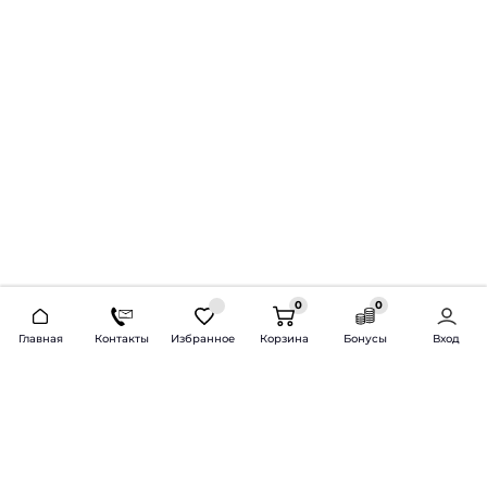
0
0
2026 © Продажа и установка автозвука.
Главная
Контакты
Избранное
Корзина
Бонусы
Вход
Доставка по всей России и СНГ
Bass-Line.ru
5 из 5