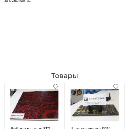
загрузка карты...
Товары
Виброизоляция STP
Шумоизоляция SGM