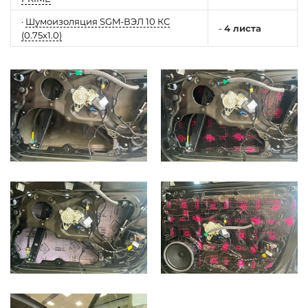
·
Шумоизоляция SGM-ВЭЛ 10 КС
-
4 листа
(0.75x1.0)