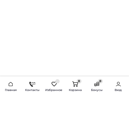
0
0
2026 © Продажа и установка автозвука.
Главная
Контакты
Избранное
Корзина
Бонусы
Вход
Доставка по всей России и СНГ
Bass-Line.ru
5 из 5