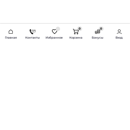
0
0
2026 © Продажа и установка автозвука.
Главная
Контакты
Избранное
Корзина
Бонусы
Вход
Доставка по всей России и СНГ
Bass-Line.ru
5 из 5
Оставить отзыв
Дмитрий Л.
16 февраля 2025 года
Оставлял Октавию А7, запрос был