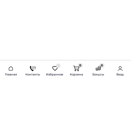
0
0
2026 © Продажа и установка автозвука.
Главная
Контакты
Избранное
Корзина
Бонусы
Вход
Доставка по всей России и СНГ
Bass-Line.ru
5 из 5
Оставить отзыв