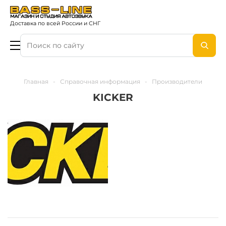
Доставка по всей России и СНГ
Главная
-
Справочная информация
-
Производители
KICKER