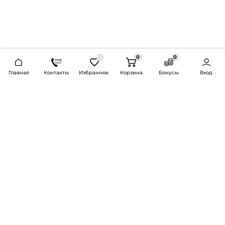
0
0
2026 © Продажа и установка автозвука.
Главная
Контакты
Избранное
Корзина
Бонусы
Вход
Доставка по всей России и СНГ
Bass-Line.ru
5 из 5
Оставить отзыв
Дмитрий Л.
16 февраля 2025 года