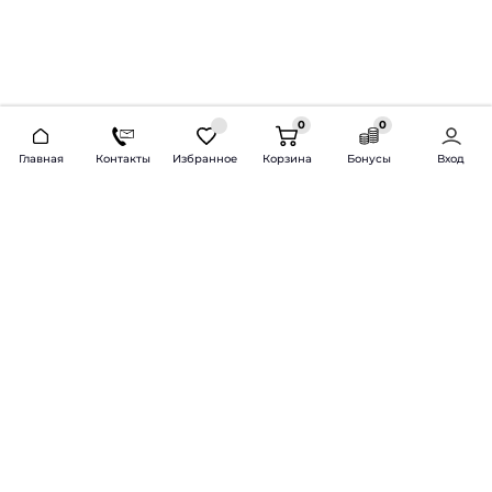
0
0
2026 © Продажа и установка автозвука.
Главная
Контакты
Избранное
Корзина
Бонусы
Вход
Доставка по всей России и СНГ
Bass-Line.ru
5 из 5
Оставить отзыв
Дмитрий Л.
16 февраля 2025 года