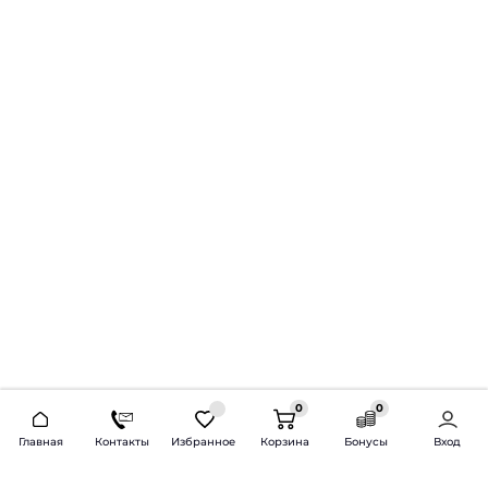
0
0
2026 © Продажа и установка автозвука.
Главная
Контакты
Избранное
Корзина
Бонусы
Вход
Доставка по всей России и СНГ