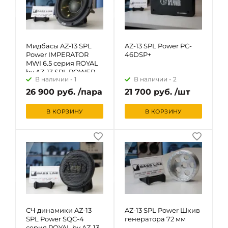
Мидбасы AZ-13 SPL
AZ-13 SPL Power PC-
Power IMPERATOR
46DSP+
MWI 6.5 серия ROYAL
by AZ-13 SPL POWER
В наличии -
1
В наличии -
2
26 900 руб. /пара
21 700 руб. /шт
В КОРЗИНУ
В КОРЗИНУ
СЧ динамики AZ-13
AZ-13 SPL Power Шкив
SPL Power SQC-4
генератора 72 мм
серия ROYAL by AZ-13