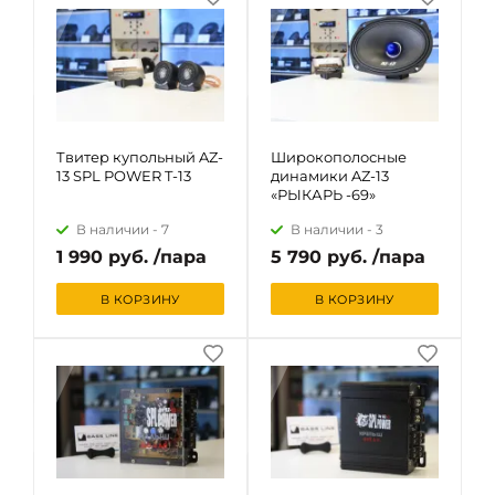
Твитер купольный AZ-
Широкополосные
13 SPL POWER T-13
динамики AZ-13
«РЫКАРЬ -69»
В наличии -
7
В наличии -
3
1 990 руб. /пара
5 790 руб. /пара
В КОРЗИНУ
В КОРЗИНУ