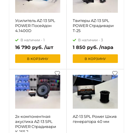
Усилитель AZ-13 SPL
Твитеры AZ-13 SPL
POWER Посейдон
POWER Страдивари
4.1400D
T-25
В наличии -
1
В наличии -
3
16 790 руб. /шт
1 850 руб. /пара
В КОРЗИНУ
В КОРЗИНУ
2х-компонентная
AZ-13 SPL Power Шкив
акустика AZ-13 SPL
генератора 40 мм
POWER Страдивари
К-165.2