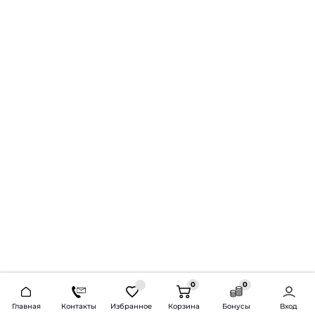
0
0
2026 © Продажа и установка автозвука.
Главная
Контакты
Избранное
Корзина
Бонусы
Вход
Доставка по всей России и СНГ