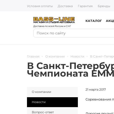
Условия оплаты
Доставка
Гарантия
Бренды
КАТАЛОГ
АКЦ
Доставка по всей России и СНГ
Главная
-
О компании
-
Новости
-
В Санкт-Петер
В Санкт-Петербур
Чемпионата EM
21 марта 2017
О компании
Соревнования по
Новости
Вопрос-ответ
Дорогие друзья!