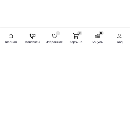
0
0
2026 © Продажа и установка автозвука.
Главная
Контакты
Избранное
Корзина
Бонусы
Вход
Доставка по всей России и СНГ
Bass-Line.ru
5 из 5
Оставить отзыв
Дмитрий Л.
16 февраля 2025 года