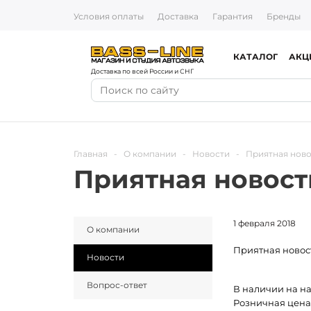
Условия оплаты
Доставка
Гарантия
Бренды
КАТАЛОГ
АКЦ
Доставка по всей России и СНГ
Главная
-
О компании
-
Новости
-
Приятная новос
Приятная новость
1 февраля 2018
О компании
Приятная новост
Новости
Вопрос-ответ
В наличии на н
Розничная цена 