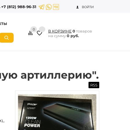
+7 (812) 988-96-31
ВОЙТИ
КТЫ
0
В КОРЗИНЕ
0
товаров
на сумму
0 руб.
лую артиллерию".
RSS
XL.