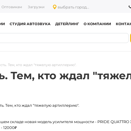
выбрать город...
Оптовикам
Загрузки
ИИ
СТУДИЯ АВТОЗВУКА
ДЕТЕЙЛИНГ
О КОМПАНИИ
КОНТА
ть. Тем, кто ждал "тяжелую артиллерию".
. Тем, кто ждал "тяже
ь. Тем, кто ждал "тяжелую артиллерию".
ашем складе новая модель усилителя мощности - PRIDE QUATTRO 
- 12000₽