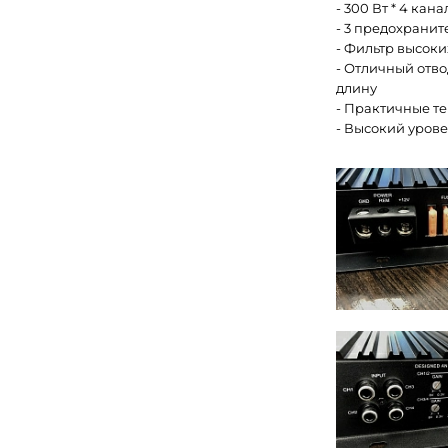
- 300 Вт * 4 ка
- 3 предохрани
- Фильтр высок
- Отличный отво
длину
- Практичные т
- Высокий уров