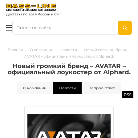
Доставка по всей России и СНГ
Главная
-
О компании
-
Новости
-
Новый громкий бренд –
AVATAR – официальный лоукостер от Alphard.
Новый громкий бренд – AVATAR –
официальный лоукостер от Alphard.
О компании
Новости
Вопрос-ответ
RSS