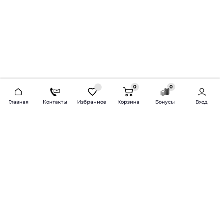
0
0
2026 © Продажа и установка автозвука.
Главная
Контакты
Избранное
Корзина
Бонусы
Вход
Доставка по всей России и СНГ
Bass-Line.ru
5 из 5
Оставить отзыв
Дмитрий Л.