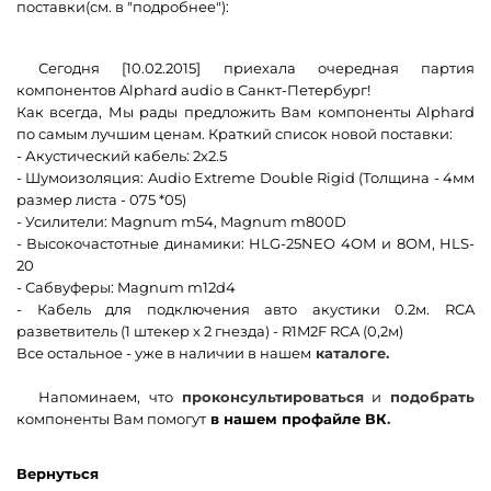
поставки(см. в "подробнее"):
Сегодня [10.02.2015] приехала очередная партия
компонентов Alphard audio в Санкт-Петербург!
Как всегда, Мы рады предложить Вам компоненты Alphard
по самым лучшим ценам. Краткий список новой поставки:
- Акустический кабель: 2x2.5
- Шумоизоляция: Audio Extreme Double Rigid (Толщина - 4мм
размер листа - 075 *05)
- Усилители: Magnum m54, Magnum m800D
- Высокочастотные динамики: HLG-25NEO 4ОМ и 8ОМ, HLS-
20
- Сабвуферы: Magnum m12d4
- Кабель для подключения авто акустики 0.2м. RCA
разветвитель (1 штекер х 2 гнезда) - R1M2F RCA (0,2м)
Все остальное - уже в наличии в нашем
каталоге.
Напоминаем, что
проконсультироваться
и
подобрать
компоненты Вам помогут
в нашем профайле ВК
.
Вернуться