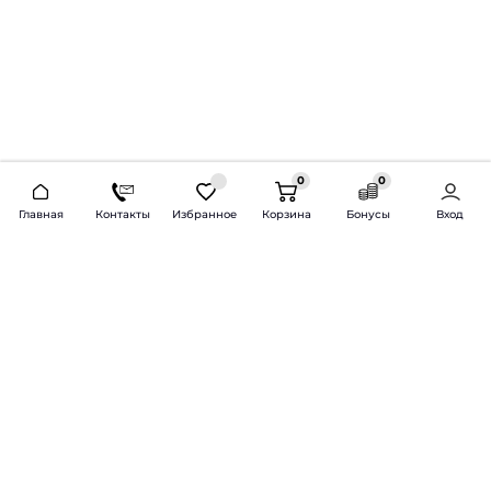
0
0
2026 © Продажа и установка автозвука.
Главная
Контакты
Избранное
Корзина
Бонусы
Вход
Доставка по всей России и СНГ
Bass-Line.ru
5 из 5
Оставить отзыв
Дмитрий Л.