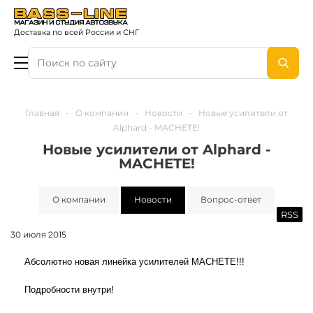
Доставка по всей России и СНГ
Главная
-
О компании
-
Новости
-
Новые усилители от
Alphard - MACHETE!
Новые усилители от Alphard -
MACHETE!
О компании
Новости
Вопрос-ответ
RSS
30 июля 2015
Абсолютно новая линейка усилителей MACHETE!!!
Подробности внутри!