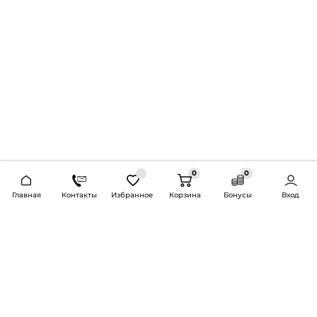
0
0
2026 © Продажа и установка автозвука.
Главная
Контакты
Избранное
Корзина
Бонусы
Вход
Доставка по всей России и СНГ
Bass-Line.ru
5 из 5
Оставить отзыв