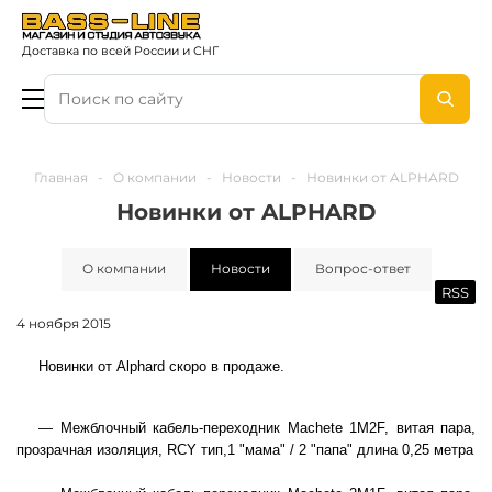
Доставка по всей России и СНГ
Главная
-
О компании
-
Новости
-
Новинки от ALPHARD
Новинки от ALPHARD
О компании
Новости
Вопрос-ответ
RSS
4 ноября 2015
Новинки от Alphard c
коро в продаже.
— Межблочный кабель-переходник Machete 1M2F, витая пара,
прозрачная изоляция, RCY тип,1 "мама" / 2 "папа" длина 0,25 метра