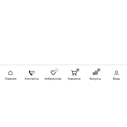
0
0
2026 © Продажа и установка автозвука.
Главная
Контакты
Избранное
Корзина
Бонусы
Вход
Доставка по всей России и СНГ
Bass-Line.ru
5 из 5
Оставить отзыв