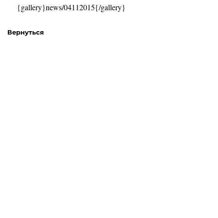
{gallery}news/04112015{/gallery}
Вернуться