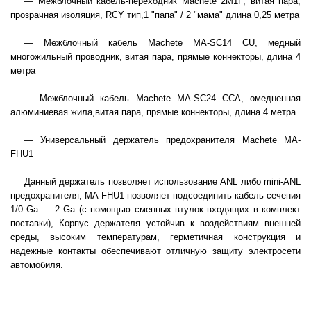
— Межблочный кабель-переходник Machete 2M1F, витая пара,
прозрачная изоляция, RCY тип,1 "папа" / 2 "мама" длина 0,25 метра
—
Межблочный кабель Machete MA-SC14 CU, медный
многожильный проводник, витая пара, прямые коннекторы, длина 4
метра
—
Межблочный кабель Machete MA-SC24 CCA, омедненная
алюминиевая жила,витая пара, прямые коннекторы, длина 4 метра
—
Универсальный держатель предохранителя Machete MA-
FHU1
Данный держатель позволяет использование ANL либо mini-ANL
предохранителя, MA-FHU1 позволяет подсоединить кабель сечения
1/0 Ga — 2 Ga (с помощью сменных втулок входящих в комплект
поставки), Корпус держателя устойчив к воздействиям внешней
среды, высоким температурам, герметичная конструкция и
надежные контакты обеспечивают отличную защиту электросети
автомобиля.