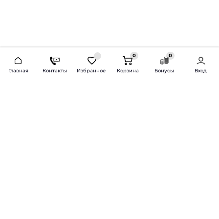
0
0
2026 © Продажа и установка автозвука.
Главная
Контакты
Избранное
Корзина
Бонусы
Вход
Доставка по всей России и СНГ
Bass-Line.ru
5 из 5
Оставить отзыв
Дмитрий Л.
16 февраля 2025 года