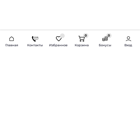
0
0
2026 © Продажа и установка автозвука.
Главная
Контакты
Избранное
Корзина
Бонусы
Вход
Доставка по всей России и СНГ
Bass-Line.ru
5 из 5
Оставить отзыв
Дмитрий Л.
16 февраля 2025 года