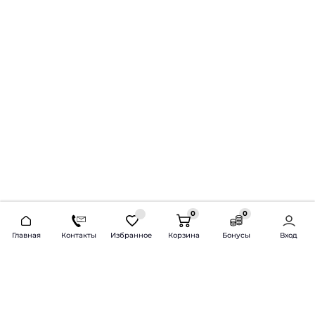
0
0
2026 © Продажа и установка автозвука.
Главная
Контакты
Избранное
Корзина
Бонусы
Вход
Доставка по всей России и СНГ
Bass-Line.ru
5 из 5