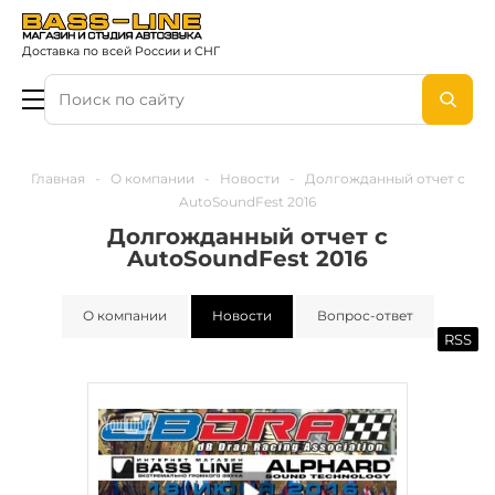
Доставка по всей России и СНГ
Главная
-
О компании
-
Новости
-
Долгожданный отчет с
AutoSoundFest 2016
Долгожданный отчет с
AutoSoundFest 2016
О компании
Новости
Вопрос-ответ
RSS