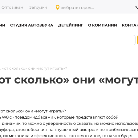
выбрать город...
Оптовикам
Загрузки
ИИ
СТУДИЯ АВТОЗВУКА
ДЕТЕЙЛИНГ
О КОМПАНИИ
КОНТА
 «от сколько» они «могут играть»?
от сколько» они «могу
от сколько» они «могут играть»?
ь W8 с «псевдомидбасами», которые представляют собой
динамик, то можно с уверенностью сказать, их можно использов
вуфера, «поднебесная» на «пушечный выстрел» не приблизилась 
ц, их механика и эффективность - это нечто иное, то на что будет