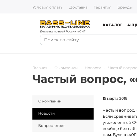
Условия оплаты
Доставка
Гарантия
Бренды
КАТАЛОГ
АКЦ
Доставка по всей России и СНГ
Главная
-
О компании
-
Новости
-
Частый вопрос,
Частый вопрос, «
15 марта 2018
О компании
Частый вопрос, «
Новости
Если сравниват
утяжеленный СЧ 
Вопрос-ответ
вообще без саб
нам. Будь то 40Г