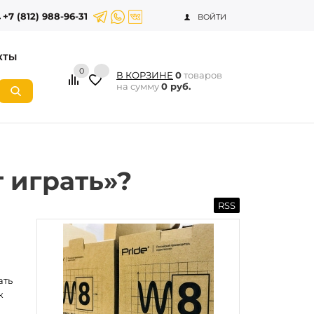
+7 (812) 988-96-31
ВОЙТИ
КТЫ
0
В КОРЗИНЕ
0
товаров
на сумму
0 руб.
т играть»?
RSS
ать
к